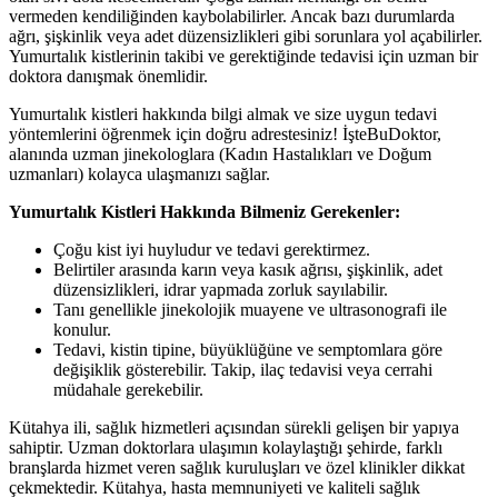
vermeden kendiliğinden kaybolabilirler. Ancak bazı durumlarda
ağrı, şişkinlik veya adet düzensizlikleri gibi sorunlara yol açabilirler.
Yumurtalık kistlerinin takibi ve gerektiğinde tedavisi için uzman bir
doktora danışmak önemlidir.
Yumurtalık kistleri hakkında bilgi almak ve size uygun tedavi
yöntemlerini öğrenmek için doğru adrestesiniz! İşteBuDoktor,
alanında uzman jinekologlara (Kadın Hastalıkları ve Doğum
uzmanları) kolayca ulaşmanızı sağlar.
Yumurtalık Kistleri Hakkında Bilmeniz Gerekenler:
Çoğu kist iyi huyludur ve tedavi gerektirmez.
Belirtiler arasında karın veya kasık ağrısı, şişkinlik, adet
düzensizlikleri, idrar yapmada zorluk sayılabilir.
Tanı genellikle jinekolojik muayene ve ultrasonografi ile
konulur.
Tedavi, kistin tipine, büyüklüğüne ve semptomlara göre
değişiklik gösterebilir. Takip, ilaç tedavisi veya cerrahi
müdahale gerekebilir.
Kütahya ili, sağlık hizmetleri açısından sürekli gelişen bir yapıya
sahiptir. Uzman doktorlara ulaşımın kolaylaştığı şehirde, farklı
branşlarda hizmet veren sağlık kuruluşları ve özel klinikler dikkat
çekmektedir. Kütahya, hasta memnuniyeti ve kaliteli sağlık