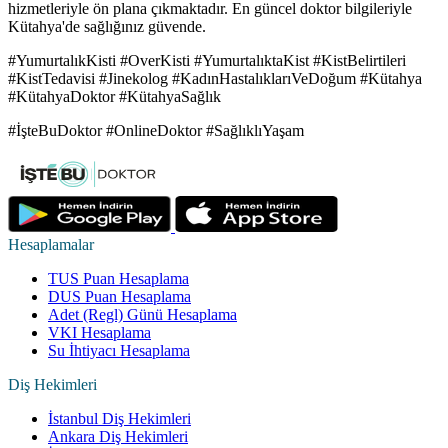
hizmetleriyle ön plana çıkmaktadır. En güncel doktor bilgileriyle
Kütahya'de sağlığınız güvende.
#YumurtalıkKisti #OverKisti #YumurtalıktaKist #KistBelirtileri
#KistTedavisi #Jinekolog #KadınHastalıklarıVeDoğum #Kütahya
#KütahyaDoktor #KütahyaSağlık
#İşteBuDoktor #OnlineDoktor #SağlıklıYaşam
Hesaplamalar
TUS Puan Hesaplama
DUS Puan Hesaplama
Adet (Regl) Günü Hesaplama
VKI Hesaplama
Su İhtiyacı Hesaplama
Diş Hekimleri
İstanbul Diş Hekimleri
Ankara Diş Hekimleri