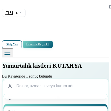
D
🇹🇷
TR
Giriş Yap
Ücretsiz Kayıt Ol
Yumurtalık kistleri KÜTAHYA
Bu Kategoride 1 sonuç bulundu
Ara
Ara