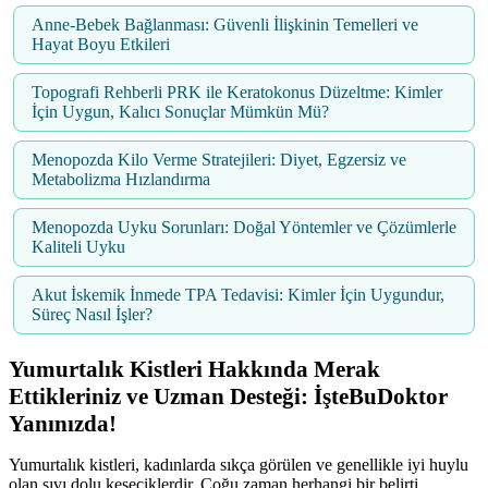
Anne-Bebek Bağlanması: Güvenli İlişkinin Temelleri ve
Hayat Boyu Etkileri
Topografi Rehberli PRK ile Keratokonus Düzeltme: Kimler
İçin Uygun, Kalıcı Sonuçlar Mümkün Mü?
Menopozda Kilo Verme Stratejileri: Diyet, Egzersiz ve
Metabolizma Hızlandırma
Menopozda Uyku Sorunları: Doğal Yöntemler ve Çözümlerle
Kaliteli Uyku
Akut İskemik İnmede TPA Tedavisi: Kimler İçin Uygundur,
Süreç Nasıl İşler?
Yumurtalık Kistleri Hakkında Merak
Ettikleriniz ve Uzman Desteği: İşteBuDoktor
Yanınızda!
Yumurtalık kistleri, kadınlarda sıkça görülen ve genellikle iyi huylu
olan sıvı dolu keseciklerdir. Çoğu zaman herhangi bir belirti