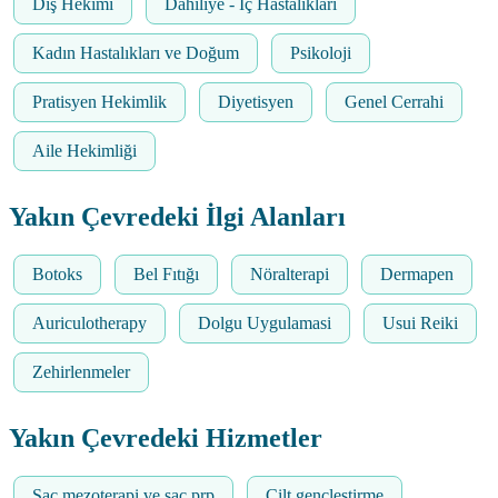
Diş Hekimi
Dahiliye - İç Hastalıkları
Kadın Hastalıkları ve Doğum
Psikoloji
Pratisyen Hekimlik
Diyetisyen
Genel Cerrahi
Aile Hekimliği
Yakın Çevredeki İlgi Alanları
Botoks
Bel Fıtığı
Nöralterapi
Dermapen
Auriculotherapy
Dolgu Uygulamasi
Usui Reiki
Zehirlenmeler
Yakın Çevredeki Hizmetler
Saç mezoterapi ve saç prp
Cilt gençleştirme