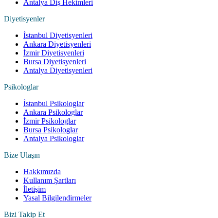
Antalya Diş Hekimleri
Diyetisyenler
İstanbul Diyetisyenleri
Ankara Diyetisyenleri
İzmir Diyetisyenleri
Bursa Diyetisyenleri
Antalya Diyetisyenleri
Psikologlar
İstanbul Psikologlar
Ankara Psikologlar
İzmir Psikologlar
Bursa Psikologlar
Antalya Psikologlar
Bize Ulaşın
Hakkımızda
Kullanım Şartları
İletişim
Yasal Bilgilendirmeler
Bizi Takip Et