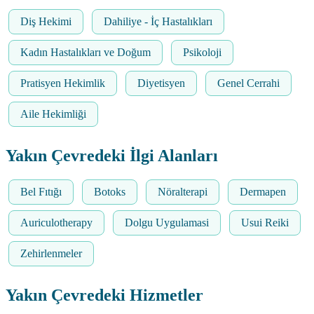
Diş Hekimi
Dahiliye - İç Hastalıkları
Kadın Hastalıkları ve Doğum
Psikoloji
Pratisyen Hekimlik
Diyetisyen
Genel Cerrahi
Aile Hekimliği
Yakın Çevredeki İlgi Alanları
Bel Fıtığı
Botoks
Nöralterapi
Dermapen
Auriculotherapy
Dolgu Uygulamasi
Usui Reiki
Zehirlenmeler
Yakın Çevredeki Hizmetler