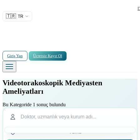
D
🇹🇷
TR
Giriş Yap
Ücretsiz Kayıt Ol
Videotorakoskopik Mediyasten
Ameliyatları
Bu Kategoride 1 sonuç bulundu