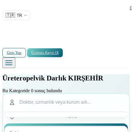
D
🇹🇷
TR
Giriş Yap
Ücretsiz Kayıt Ol
Üreteropelvik Darlık KIRŞEHİR
Bu Kategoride 0 sonuç bulundu
Ara
Ara