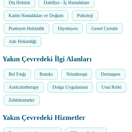
Diş Hekimi
Dahiliye - İç Hastalıkları
Kadın Hastalıkları ve Doğum
Psikoloji
Pratisyen Hekimlik
Diyetisyen
Genel Cerrahi
Aile Hekimliği
Yakın Çevredeki İlgi Alanları
Bel Fıtığı
Botoks
Nöralterapi
Dermapen
Auriculotherapy
Dolgu Uygulamasi
Usui Reiki
Zehirlenmeler
Yakın Çevredeki Hizmetler