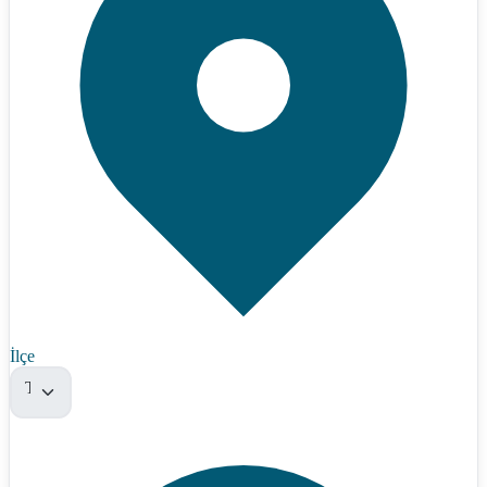
İlçe
Tümü