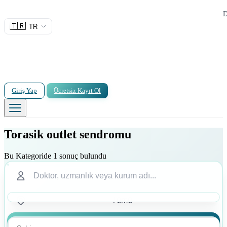
D
🇹🇷
TR
Giriş Yap
Ücretsiz Kayıt Ol
Torasik outlet sendromu
Bu Kategoride 1 sonuç bulundu
Ara
Ara