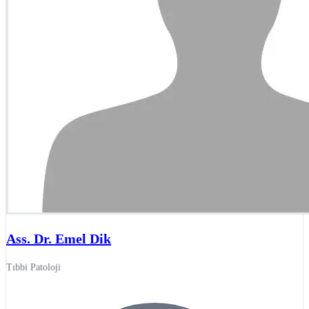
Ass. Dr. Emel Dik
Tıbbi Patoloji