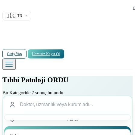
D
🇹🇷
TR
Giriş Yap
Ücretsiz Kayıt Ol
Tıbbi Patoloji ORDU
Bu Kategoride 7 sonuç bulundu
Ara
Ara