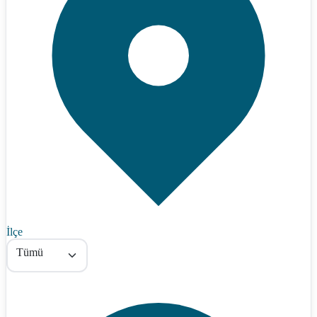
İlçe
Tümü