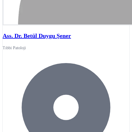
Ass. Dr. Betül Duygu Şener
Tıbbi Patoloji