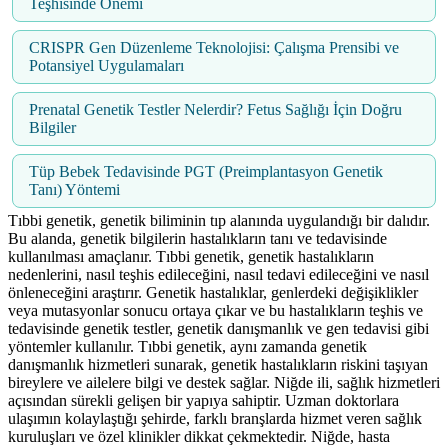
Teşhisinde Önemi
CRISPR Gen Düzenleme Teknolojisi: Çalışma Prensibi ve
Potansiyel Uygulamaları
Prenatal Genetik Testler Nelerdir? Fetus Sağlığı İçin Doğru
Bilgiler
Tüp Bebek Tedavisinde PGT (Preimplantasyon Genetik
Tanı) Yöntemi
Tıbbi genetik, genetik biliminin tıp alanında uygulandığı bir dalıdır.
Bu alanda, genetik bilgilerin hastalıkların tanı ve tedavisinde
kullanılması amaçlanır. Tıbbi genetik, genetik hastalıkların
nedenlerini, nasıl teşhis edileceğini, nasıl tedavi edileceğini ve nasıl
önleneceğini araştırır. Genetik hastalıklar, genlerdeki değişiklikler
veya mutasyonlar sonucu ortaya çıkar ve bu hastalıkların teşhis ve
tedavisinde genetik testler, genetik danışmanlık ve gen tedavisi gibi
yöntemler kullanılır. Tıbbi genetik, aynı zamanda genetik
danışmanlık hizmetleri sunarak, genetik hastalıkların riskini taşıyan
bireylere ve ailelere bilgi ve destek sağlar. Niğde ili, sağlık hizmetleri
açısından sürekli gelişen bir yapıya sahiptir. Uzman doktorlara
ulaşımın kolaylaştığı şehirde, farklı branşlarda hizmet veren sağlık
kuruluşları ve özel klinikler dikkat çekmektedir. Niğde, hasta