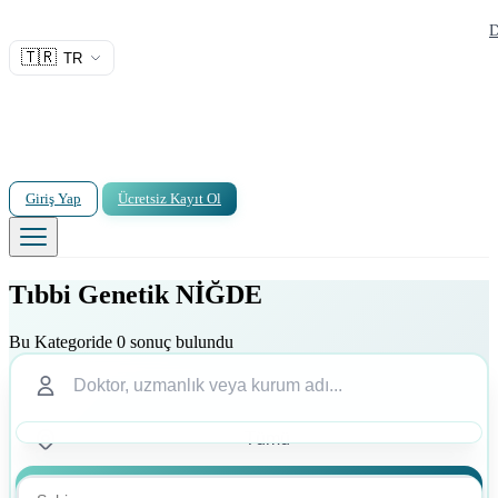
D
🇹🇷
TR
Giriş Yap
Ücretsiz Kayıt Ol
Tıbbi Genetik NİĞDE
Bu Kategoride 0 sonuç bulundu
Ara
Ara