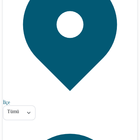
İlçe
Tümü