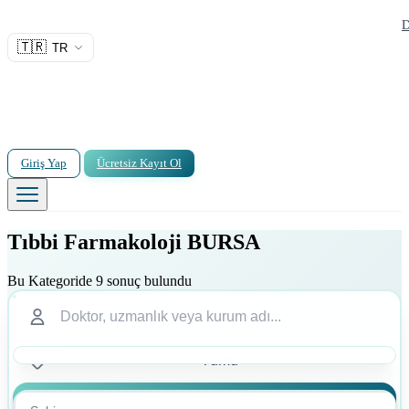
D
🇹🇷
TR
Giriş Yap
Ücretsiz Kayıt Ol
Tıbbi Farmakoloji BURSA
Bu Kategoride 9 sonuç bulundu
Ara
Ara