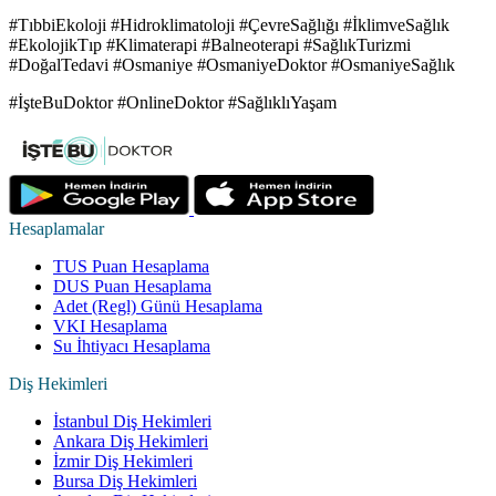
#TıbbiEkoloji #Hidroklimatoloji #ÇevreSağlığı #İklimveSağlık
#EkolojikTıp #Klimaterapi #Balneoterapi #SağlıkTurizmi
#DoğalTedavi #Osmaniye #OsmaniyeDoktor #OsmaniyeSağlık
#İşteBuDoktor #OnlineDoktor #SağlıklıYaşam
Hesaplamalar
TUS Puan Hesaplama
DUS Puan Hesaplama
Adet (Regl) Günü Hesaplama
VKI Hesaplama
Su İhtiyacı Hesaplama
Diş Hekimleri
İstanbul Diş Hekimleri
Ankara Diş Hekimleri
İzmir Diş Hekimleri
Bursa Diş Hekimleri