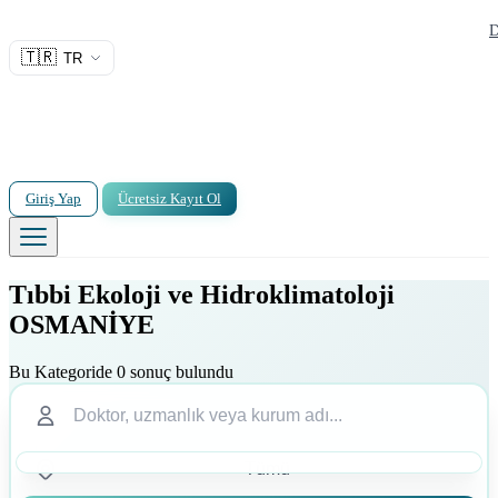
D
🇹🇷
TR
Giriş Yap
Ücretsiz Kayıt Ol
Tıbbi Ekoloji ve Hidroklimatoloji
OSMANİYE
Bu Kategoride 0 sonuç bulundu