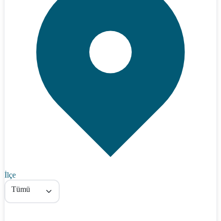
İlçe
Tümü