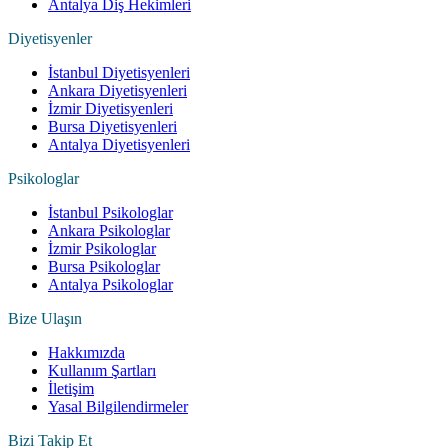
Antalya Diş Hekimleri
Diyetisyenler
İstanbul Diyetisyenleri
Ankara Diyetisyenleri
İzmir Diyetisyenleri
Bursa Diyetisyenleri
Antalya Diyetisyenleri
Psikologlar
İstanbul Psikologlar
Ankara Psikologlar
İzmir Psikologlar
Bursa Psikologlar
Antalya Psikologlar
Bize Ulaşın
Hakkımızda
Kullanım Şartları
İletişim
Yasal Bilgilendirmeler
Bizi Takip Et