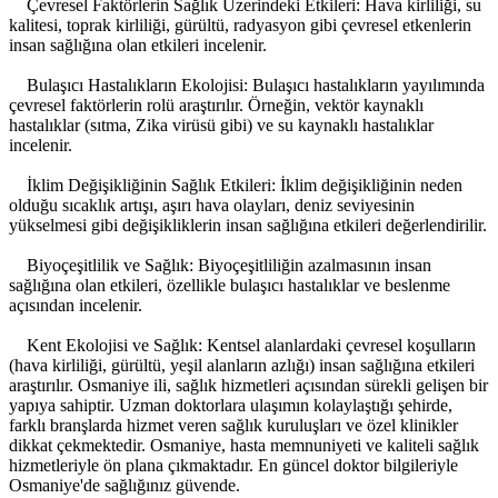
Çevresel Faktörlerin Sağlık Üzerindeki Etkileri: Hava kirliliği, su
kalitesi, toprak kirliliği, gürültü, radyasyon gibi çevresel etkenlerin
insan sağlığına olan etkileri incelenir.
Bulaşıcı Hastalıkların Ekolojisi: Bulaşıcı hastalıkların yayılımında
çevresel faktörlerin rolü araştırılır. Örneğin, vektör kaynaklı
hastalıklar (sıtma, Zika virüsü gibi) ve su kaynaklı hastalıklar
incelenir.
İklim Değişikliğinin Sağlık Etkileri: İklim değişikliğinin neden
olduğu sıcaklık artışı, aşırı hava olayları, deniz seviyesinin
yükselmesi gibi değişikliklerin insan sağlığına etkileri değerlendirilir.
Biyoçeşitlilik ve Sağlık: Biyoçeşitliliğin azalmasının insan
sağlığına olan etkileri, özellikle bulaşıcı hastalıklar ve beslenme
açısından incelenir.
Kent Ekolojisi ve Sağlık: Kentsel alanlardaki çevresel koşulların
(hava kirliliği, gürültü, yeşil alanların azlığı) insan sağlığına etkileri
araştırılır. Osmaniye ili, sağlık hizmetleri açısından sürekli gelişen bir
yapıya sahiptir. Uzman doktorlara ulaşımın kolaylaştığı şehirde,
farklı branşlarda hizmet veren sağlık kuruluşları ve özel klinikler
dikkat çekmektedir. Osmaniye, hasta memnuniyeti ve kaliteli sağlık
hizmetleriyle ön plana çıkmaktadır. En güncel doktor bilgileriyle
Osmaniye'de sağlığınız güvende.