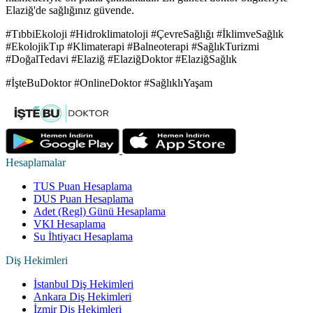
Elaziğ'de sağlığınız güvende.
#TıbbiEkoloji #Hidroklimatoloji #ÇevreSağlığı #İklimveSağlık
#EkolojikTıp #Klimaterapi #Balneoterapi #SağlıkTurizmi
#DoğalTedavi #Elaziğ #ElaziğDoktor #ElaziğSağlık
#İşteBuDoktor #OnlineDoktor #SağlıklıYaşam
Hesaplamalar
TUS Puan Hesaplama
DUS Puan Hesaplama
Adet (Regl) Günü Hesaplama
VKI Hesaplama
Su İhtiyacı Hesaplama
Diş Hekimleri
İstanbul Diş Hekimleri
Ankara Diş Hekimleri
İzmir Diş Hekimleri