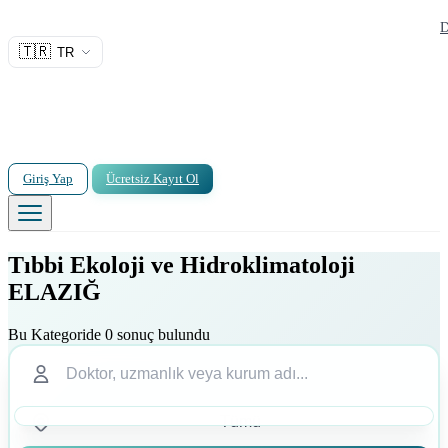
D
🇹🇷
TR
Giriş Yap
Ücretsiz Kayıt Ol
Tıbbi Ekoloji ve Hidroklimatoloji
ELAZIĞ
Bu Kategoride 0 sonuç bulundu