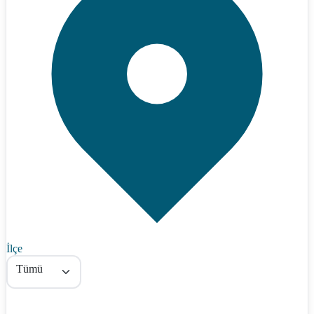
İlçe
Tümü