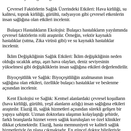
Çevresel Faktörlerin Sağlık Üzerindeki Etkileri: Hava kirliliği, su
kalitesi, toprak kirliliği, gürültü, radyasyon gibi çevresel etkenlerin
insan sağlığına olan etkileri incelenir.
Bulaşıcı Hastalıkların Ekolojisi: Bulaşıcı hastalıkların yayılımında
çevresel faktörlerin rolü araştırılır. Örneğin, vektör kaynaklı
hastalıklar (sıtma, Zika virüsü gibi) ve su kaynaklı hastalıklar
incelenir.
İklim Değişikliğinin Sağlık Etkileri: İklim değişikliğinin neden
olduğu sıcaklık artışı, aşırı hava olayları, deniz seviyesinin
yükselmesi gibi değişikliklerin insan sağlığına etkileri değerlendirilir.
Biyoçeşitlilik ve Sağlık: Biyoçeşitliliğin azalmasının insan
sağlığına olan etkileri, özellikle bulaşıcı hastalıklar ve beslenme
açısından incelenir.
Kent Ekolojisi ve Sağlık: Kentsel alanlardaki çevresel koşulların
(hava kirliliği, gürültü, yeşil alanların azlığı) insan sağlığına etkileri
araştırılır. Elaziğ ili, sağlık hizmetleri açısından sürekli gelişen bir
yapıya sahiptir. Uzman doktorlara ulaşımın kolaylaştığı şehirde,
farklı branşlarda hizmet veren sağlık kuruluşları ve özel klinikler
dikkat çekmektedir. Elaziğ, hasta memnuniyeti ve kaliteli sağlık
hizmetleriyle ön plana çıkmaktadır. En güncel doktor bilgileriyle