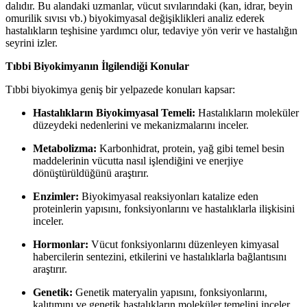
dalıdır. Bu alandaki uzmanlar, vücut sıvılarındaki (kan, idrar, beyin
omurilik sıvısı vb.) biyokimyasal değişiklikleri analiz ederek
hastalıkların teşhisine yardımcı olur, tedaviye yön verir ve hastalığın
seyrini izler.
Tıbbi Biyokimyanın İlgilendiği Konular
Tıbbi biyokimya geniş bir yelpazede konuları kapsar:
Hastalıkların Biyokimyasal Temeli:
Hastalıkların moleküler
düzeydeki nedenlerini ve mekanizmalarını inceler.
Metabolizma:
Karbonhidrat, protein, yağ gibi temel besin
maddelerinin vücutta nasıl işlendiğini ve enerjiye
dönüştürüldüğünü araştırır.
Enzimler:
Biyokimyasal reaksiyonları katalize eden
proteinlerin yapısını, fonksiyonlarını ve hastalıklarla ilişkisini
inceler.
Hormonlar:
Vücut fonksiyonlarını düzenleyen kimyasal
habercilerin sentezini, etkilerini ve hastalıklarla bağlantısını
araştırır.
Genetik:
Genetik materyalin yapısını, fonksiyonlarını,
kalıtımını ve genetik hastalıkların moleküler temelini inceler.