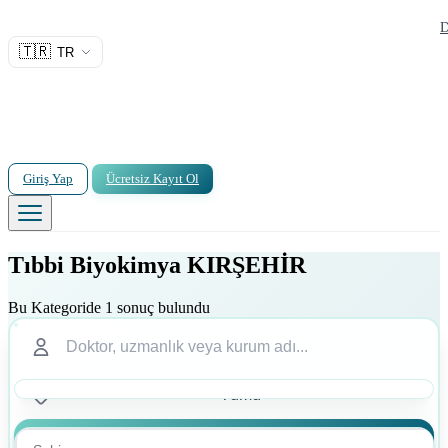
D
🇹🇷
TR
Giriş Yap
Ücretsiz Kayıt Ol
Tıbbi Biyokimya KIRŞEHİR
Bu Kategoride 1 sonuç bulundu
Ara
Ara