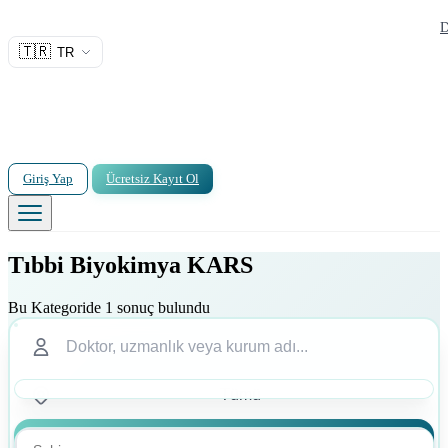
D
🇹🇷
TR
Giriş Yap
Ücretsiz Kayıt Ol
Tıbbi Biyokimya KARS
Bu Kategoride 1 sonuç bulundu
Ara
Ara