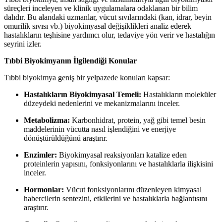
süreçleri inceleyen ve klinik uygulamalara odaklanan bir bilim
dalıdır. Bu alandaki uzmanlar, vücut sıvılarındaki (kan, idrar, beyin
omurilik sıvısı vb.) biyokimyasal değişiklikleri analiz ederek
hastalıkların teşhisine yardımcı olur, tedaviye yön verir ve hastalığın
seyrini izler.
Tıbbi Biyokimyanın İlgilendiği Konular
Tıbbi biyokimya geniş bir yelpazede konuları kapsar:
Hastalıkların Biyokimyasal Temeli:
Hastalıkların moleküler
düzeydeki nedenlerini ve mekanizmalarını inceler.
Metabolizma:
Karbonhidrat, protein, yağ gibi temel besin
maddelerinin vücutta nasıl işlendiğini ve enerjiye
dönüştürüldüğünü araştırır.
Enzimler:
Biyokimyasal reaksiyonları katalize eden
proteinlerin yapısını, fonksiyonlarını ve hastalıklarla ilişkisini
inceler.
Hormonlar:
Vücut fonksiyonlarını düzenleyen kimyasal
habercilerin sentezini, etkilerini ve hastalıklarla bağlantısını
araştırır.