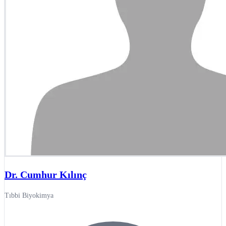
Dr. Cumhur Kılınç
Tıbbi Biyokimya