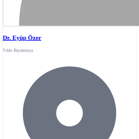
Dr. Eyüp Özer
Tıbbi Biyokimya