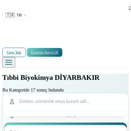
D
🇹🇷
TR
Giriş Yap
Ücretsiz Kayıt Ol
Tıbbi Biyokimya DİYARBAKIR
Bu Kategoride 17 sonuç bulundu
Ara
Ara