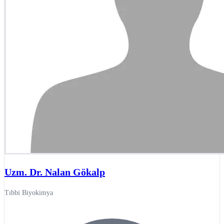
Uzm. Dr. Nalan Gökalp
Tıbbi Biyokimya