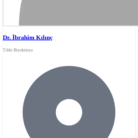
Dr. İbrahim Kılınç
Tıbbi Biyokimya