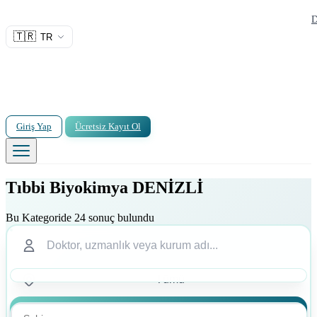
D
🇹🇷
TR
Giriş Yap
Ücretsiz Kayıt Ol
Tıbbi Biyokimya DENİZLİ
Bu Kategoride 24 sonuç bulundu
Ara
Ara