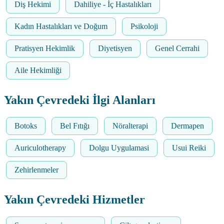
Diş Hekimi
Dahiliye - İç Hastalıkları
Kadın Hastalıkları ve Doğum
Psikoloji
Pratisyen Hekimlik
Diyetisyen
Genel Cerrahi
Aile Hekimliği
Yakın Çevredeki İlgi Alanları
Botoks
Bel Fıtığı
Nöralterapi
Dermapen
Auriculotherapy
Dolgu Uygulamasi
Usui Reiki
Zehirlenmeler
Yakın Çevredeki Hizmetler