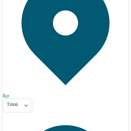
İlçe
Tümü