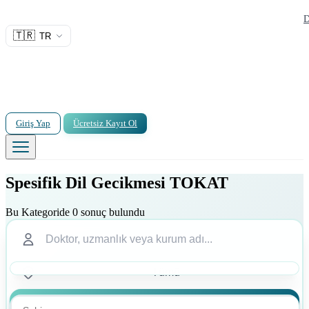
D
🇹🇷
TR
Giriş Yap
Ücretsiz Kayıt Ol
Spesifik Dil Gecikmesi TOKAT
Bu Kategoride 0 sonuç bulundu
Ara
Ara