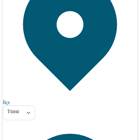
İlçe
Tümü