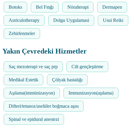
Botoks
Bel Fıtığı
Nöralterapi
Dermapen
Auriculotherapy
Dolgu Uygulamasi
Usui Reiki
Zehirlenmeler
Yakın Çevredeki Hizmetler
Saç mezoterapi ve saç prp
Cilt gençleştirme
Medikal Estetik
Çölyak hastalığı
Aşılama(immünizasyon)
Immunizasyon(aşılama)
Difteri/tetanoz/aselüler boğmaca aşısı
Spinal ve epidural anestezi