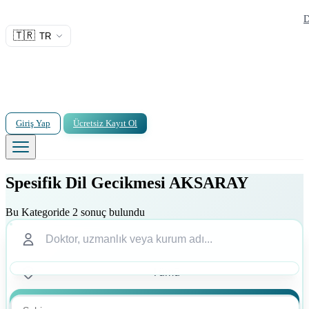
D
🇹🇷
TR
Giriş Yap
Ücretsiz Kayıt Ol
Spesifik Dil Gecikmesi AKSARAY
Bu Kategoride 2 sonuç bulundu
Ara
Ara