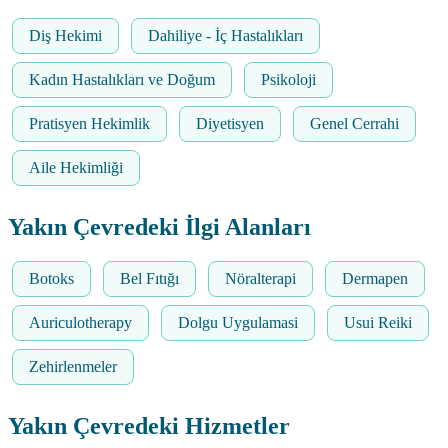
Diş Hekimi
Dahiliye - İç Hastalıkları
Kadın Hastalıkları ve Doğum
Psikoloji
Pratisyen Hekimlik
Diyetisyen
Genel Cerrahi
Aile Hekimliği
Yakın Çevredeki İlgi Alanları
Botoks
Bel Fıtığı
Nöralterapi
Dermapen
Auriculotherapy
Dolgu Uygulamasi
Usui Reiki
Zehirlenmeler
Yakın Çevredeki Hizmetler