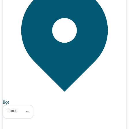
İlçe
Tümü