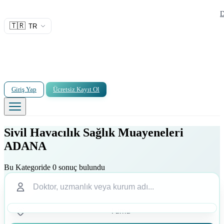
D
🇹🇷
TR
Giriş Yap
Ücretsiz Kayıt Ol
Sivil Havacılık Sağlık Muayeneleri
ADANA
Bu Kategoride 0 sonuç bulundu