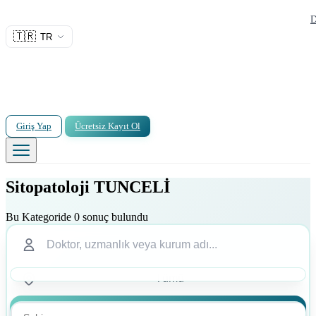
D
🇹🇷
TR
Giriş Yap
Ücretsiz Kayıt Ol
Sitopatoloji TUNCELİ
Bu Kategoride 0 sonuç bulundu
Ara
Ara