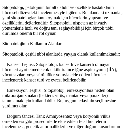
Sitopatoloji, patolojinin bir alt dalıdır ve özellikle hastalıkların
hücresel düzeydeki incelenmesiyle ilgilenir. Bu alandaki uzmanlar,
yani sitopatologlar, tanı koymak için hücrelerin yapısını ve
özelliklerini değerlendirir. Sitopatoloji, nispeten az invaziv
yöntemlerle hızlı ve doğru tanı sağlayabildiği için birçok tıbbi
durumda önemli bir rol oynar.
Sitopatolojinin Kullanım Alanları
Sitopatoloji, çeşitli tıbbi alanlarda yaygın olarak kullanılmaktadır:
Kanser Teşhisi: Sitopatoloji, kanserli ve kanserli olmayan
hücreleri ayırt etmede çok etkilidir. İnce iğne aspirasyonu (İİA),
vücut sıvıları veya sürüntüler yoluyla elde edilen hücreler
incelenerek kanser türü ve evresi belirlenebilir.
Enfeksiyon Teşhisi: Sitopatoloji, enfeksiyonlara neden olan
mikroorganizmaları (bakteri, virüs, mantar veya parazitler)
tanımlamak için kullanılabilir. Bu, uygun tedavinin seçilmesine
yardımcı olur.
Doğum Öncesi Tanı: Amniyosentez veya koryonik villus
örneklemesi gibi prosedürlerle elde edilen fetal hücrelerin
incelenmesi, genetik anormalliklerin ve diğer doğum kusurlarının