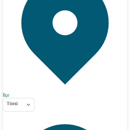
İlçe
Tümü