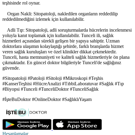
teşhisinde rol oynar.
Organ Nakli: Sitopatoloji, nakledilen organların reddedilip
reddedilmediğini izlemek için kullanılabilir.
Adli Tıp: Sitopatoloji, adli soruşturmalarda hücrelerin incelenmesi
yoluyla kanıt toplamak için kullanılabilir. Tunceli ili, sağlık
hizmetleri açısından sürekli gelişen bir yapıya sahiptir. Uzman
doktorlara ulaşımın kolaylaştığı şehirde, farklı branşlarda hizmet
veren sağlık kuruluşları ve özel klinikler dikkat çekmektedir.
Tunceli, hasta memnuniyeti ve kaliteli sağlık hizmetleriyle ön plana
çıkmaktadır. En güncel doktor bilgileriyle Tunceli'de sağlığınız
güvende.
#Sitopatoloji #Patoloji #Sitoloji #Mikroskopi #Teşhis
#KanserTeşhisi #HücreAnalizi #TıbbiLaboratuvar #Sağlık #Tıp
#Biyopsi #Tunceli #TunceliDoktor #TunceliSağlık
#İşteBuDoktor #OnlineDoktor #SağlıklıYaşam
Hesaplamalar