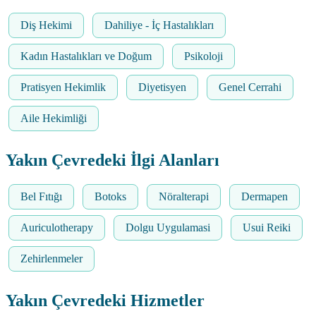
Diş Hekimi
Dahiliye - İç Hastalıkları
Kadın Hastalıkları ve Doğum
Psikoloji
Pratisyen Hekimlik
Diyetisyen
Genel Cerrahi
Aile Hekimliği
Yakın Çevredeki İlgi Alanları
Bel Fıtığı
Botoks
Nöralterapi
Dermapen
Auriculotherapy
Dolgu Uygulamasi
Usui Reiki
Zehirlenmeler
Yakın Çevredeki Hizmetler