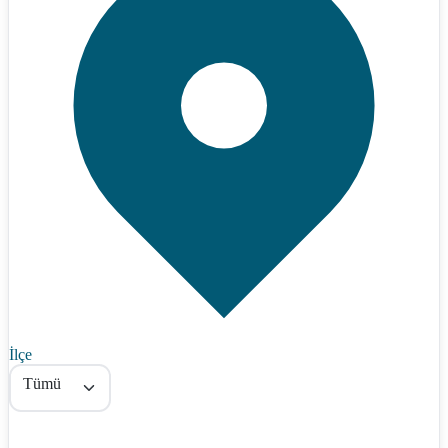
İlçe
Tümü