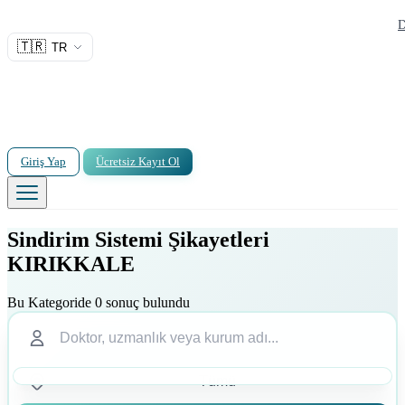
D
🇹🇷
TR
Giriş Yap
Ücretsiz Kayıt Ol
Sindirim Sistemi Şikayetleri
KIRIKKALE
Bu Kategoride 0 sonuç bulundu