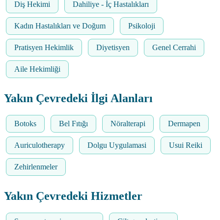
Diş Hekimi
Dahiliye - İç Hastalıkları
Kadın Hastalıkları ve Doğum
Psikoloji
Pratisyen Hekimlik
Diyetisyen
Genel Cerrahi
Aile Hekimliği
Yakın Çevredeki İlgi Alanları
Botoks
Bel Fıtığı
Nöralterapi
Dermapen
Auriculotherapy
Dolgu Uygulamasi
Usui Reiki
Zehirlenmeler
Yakın Çevredeki Hizmetler