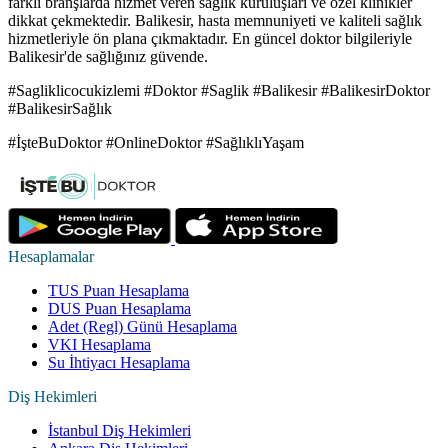
farklı branşlarda hizmet veren sağlık kuruluşları ve özel klinikler
dikkat çekmektedir. Balikesir, hasta memnuniyeti ve kaliteli sağlık
hizmetleriyle ön plana çıkmaktadır. En güncel doktor bilgileriyle
Balikesir'de sağlığınız güvende.
#Sagliklicocukizlemi #Doktor #Saglik #Balikesir #BalikesirDoktor
#BalikesirSağlık
#İşteBuDoktor #OnlineDoktor #SağlıklıYaşam
Hesaplamalar
TUS Puan Hesaplama
DUS Puan Hesaplama
Adet (Regl) Günü Hesaplama
VKI Hesaplama
Su İhtiyacı Hesaplama
Diş Hekimleri
İstanbul Diş Hekimleri