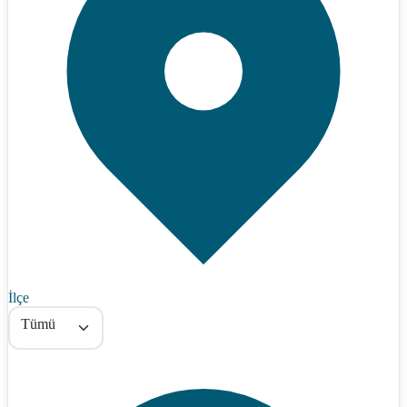
İlçe
Tümü