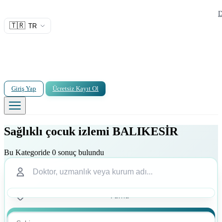
D
🇹🇷
TR
Giriş Yap
Ücretsiz Kayıt Ol
Sağlıklı çocuk izlemi BALIKESİR
Bu Kategoride 0 sonuç bulundu
Ara
Ara