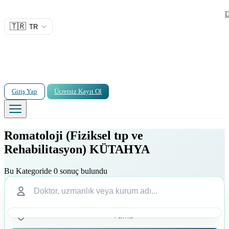
D
🇹🇷
TR
Giriş Yap
Ücretsiz Kayıt Ol
Romatoloji (Fiziksel tıp ve
Rehabilitasyon) KÜTAHYA
Bu Kategoride 0 sonuç bulundu