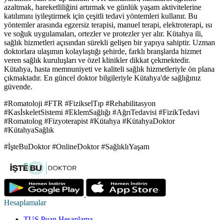
azaltmak, hareketliliğini artırmak ve günlük yaşam aktivitelerine
katılımını iyileştirmek için çeşitli tedavi yöntemleri kullanır. Bu
yöntemler arasında egzersiz terapisi, manuel terapi, elektroterapi, ısı
ve soğuk uygulamaları, ortezler ve protezler yer alır. Kütahya ili,
sağlık hizmetleri açısından sürekli gelişen bir yapıya sahiptir. Uzman
doktorlara ulaşımın kolaylaştığı şehirde, farklı branşlarda hizmet
veren sağlık kuruluşları ve özel klinikler dikkat çekmektedir.
Kütahya, hasta memnuniyeti ve kaliteli sağlık hizmetleriyle ön plana
çıkmaktadır. En güncel doktor bilgileriyle Kütahya'de sağlığınız
güvende.
#Romatoloji #FTR #FizikselTıp #Rehabilitasyon
#KasİskeletSistemi #EklemSağlığı #AğrıTedavisi #FizikTedavi
#Romatolog #Fizyoterapist #Kütahya #KütahyaDoktor
#KütahyaSağlık
#İşteBuDoktor #OnlineDoktor #SağlıklıYaşam
Hesaplamalar
TUS Puan Hesaplama