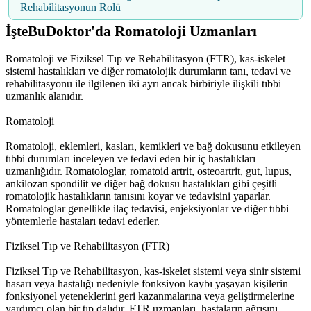
Rehabilitasyonun Rolü
İşteBuDoktor'da Romatoloji Uzmanları
Romatoloji ve Fiziksel Tıp ve Rehabilitasyon (FTR), kas-iskelet
sistemi hastalıkları ve diğer romatolojik durumların tanı, tedavi ve
rehabilitasyonu ile ilgilenen iki ayrı ancak birbiriyle ilişkili tıbbi
uzmanlık alanıdır.
Romatoloji
Romatoloji, eklemleri, kasları, kemikleri ve bağ dokusunu etkileyen
tıbbi durumları inceleyen ve tedavi eden bir iç hastalıkları
uzmanlığıdır. Romatologlar, romatoid artrit, osteoartrit, gut, lupus,
ankilozan spondilit ve diğer bağ dokusu hastalıkları gibi çeşitli
romatolojik hastalıkların tanısını koyar ve tedavisini yaparlar.
Romatologlar genellikle ilaç tedavisi, enjeksiyonlar ve diğer tıbbi
yöntemlerle hastaları tedavi ederler.
Fiziksel Tıp ve Rehabilitasyon (FTR)
Fiziksel Tıp ve Rehabilitasyon, kas-iskelet sistemi veya sinir sistemi
hasarı veya hastalığı nedeniyle fonksiyon kaybı yaşayan kişilerin
fonksiyonel yeteneklerini geri kazanmalarına veya geliştirmelerine
yardımcı olan bir tıp dalıdır. FTR uzmanları, hastaların ağrısını