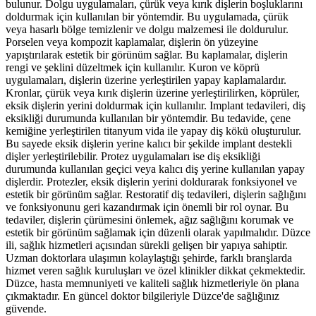
bulunur. Dolgu uygulamaları, çürük veya kırık dişlerin boşluklarını
doldurmak için kullanılan bir yöntemdir. Bu uygulamada, çürük
veya hasarlı bölge temizlenir ve dolgu malzemesi ile doldurulur.
Porselen veya kompozit kaplamalar, dişlerin ön yüzeyine
yapıştırılarak estetik bir görünüm sağlar. Bu kaplamalar, dişlerin
rengi ve şeklini düzeltmek için kullanılır. Kuron ve köprü
uygulamaları, dişlerin üzerine yerleştirilen yapay kaplamalardır.
Kronlar, çürük veya kırık dişlerin üzerine yerleştirilirken, köprüler,
eksik dişlerin yerini doldurmak için kullanılır. Implant tedavileri, diş
eksikliği durumunda kullanılan bir yöntemdir. Bu tedavide, çene
kemiğine yerleştirilen titanyum vida ile yapay diş kökü oluşturulur.
Bu sayede eksik dişlerin yerine kalıcı bir şekilde implant destekli
dişler yerleştirilebilir. Protez uygulamaları ise diş eksikliği
durumunda kullanılan geçici veya kalıcı diş yerine kullanılan yapay
dişlerdir. Protezler, eksik dişlerin yerini doldurarak fonksiyonel ve
estetik bir görünüm sağlar. Restoratif diş tedavileri, dişlerin sağlığını
ve fonksiyonunu geri kazandırmak için önemli bir rol oynar. Bu
tedaviler, dişlerin çürümesini önlemek, ağız sağlığını korumak ve
estetik bir görünüm sağlamak için düzenli olarak yapılmalıdır. Düzce
ili, sağlık hizmetleri açısından sürekli gelişen bir yapıya sahiptir.
Uzman doktorlara ulaşımın kolaylaştığı şehirde, farklı branşlarda
hizmet veren sağlık kuruluşları ve özel klinikler dikkat çekmektedir.
Düzce, hasta memnuniyeti ve kaliteli sağlık hizmetleriyle ön plana
çıkmaktadır. En güncel doktor bilgileriyle Düzce'de sağlığınız
güvende.