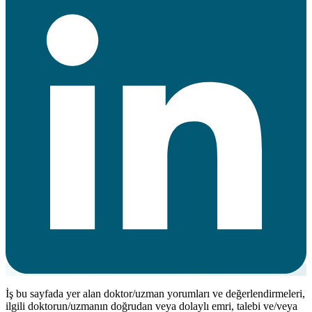
İş bu sayfada yer alan doktor/uzman yorumları ve değerlendirmeleri,
ilgili doktorun/uzmanın doğrudan veya dolaylı emri, talebi ve/veya