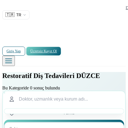
D
🇹🇷
TR
Giriş Yap
Ücretsiz Kayıt Ol
Restoratif Diş Tedavileri DÜZCE
Bu Kategoride 0 sonuç bulundu
Ara
Ara