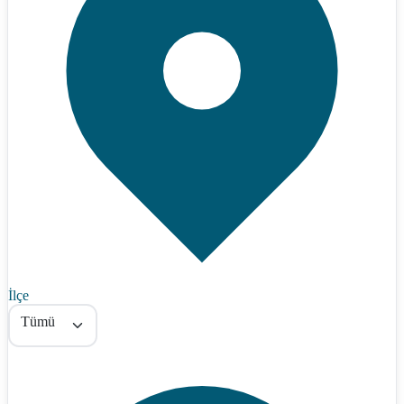
İlçe
Tümü