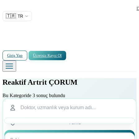
D
🇹🇷
TR
Giriş Yap
Ücretsiz Kayıt Ol
Reaktif Artrit ÇORUM
Bu Kategoride 3 sonuç bulundu
Ara
Ara