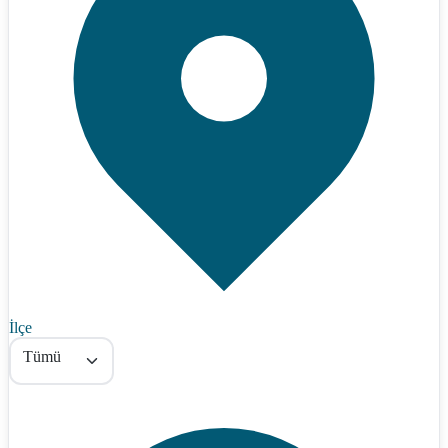
İlçe
Tümü