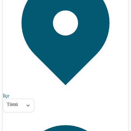
İlçe
Tümü