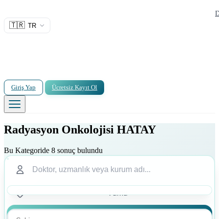
D
🇹🇷
TR
Giriş Yap
Ücretsiz Kayıt Ol
Radyasyon Onkolojisi HATAY
Bu Kategoride 8 sonuç bulundu
Ara
Ara