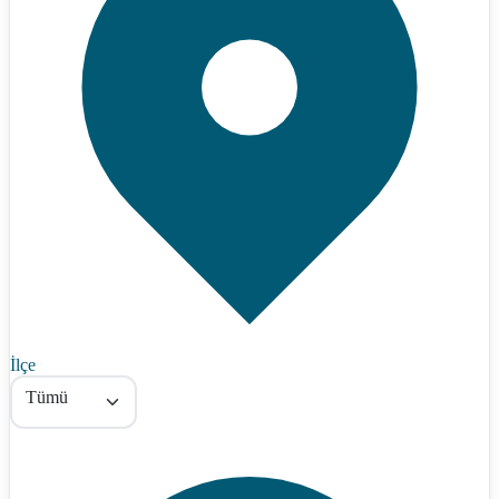
İlçe
Tümü