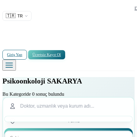
D
🇹🇷
TR
Giriş Yap
Ücretsiz Kayıt Ol
Psikoonkoloji SAKARYA
Bu Kategoride 0 sonuç bulundu
Ara
Ara