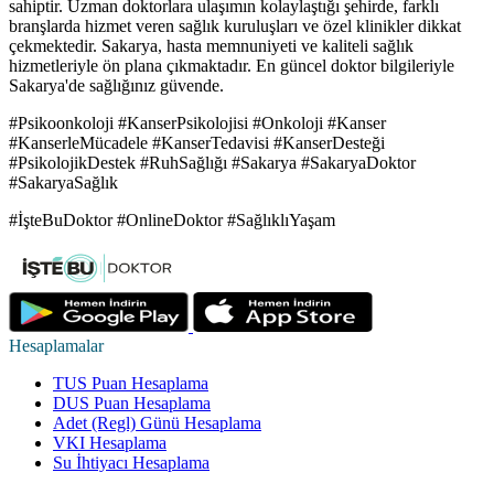
sahiptir. Uzman doktorlara ulaşımın kolaylaştığı şehirde, farklı
branşlarda hizmet veren sağlık kuruluşları ve özel klinikler dikkat
çekmektedir. Sakarya, hasta memnuniyeti ve kaliteli sağlık
hizmetleriyle ön plana çıkmaktadır. En güncel doktor bilgileriyle
Sakarya'de sağlığınız güvende.
#Psikoonkoloji #KanserPsikolojisi #Onkoloji #Kanser
#KanserleMücadele #KanserTedavisi #KanserDesteği
#PsikolojikDestek #RuhSağlığı #Sakarya #SakaryaDoktor
#SakaryaSağlık
#İşteBuDoktor #OnlineDoktor #SağlıklıYaşam
Hesaplamalar
TUS Puan Hesaplama
DUS Puan Hesaplama
Adet (Regl) Günü Hesaplama
VKI Hesaplama
Su İhtiyacı Hesaplama