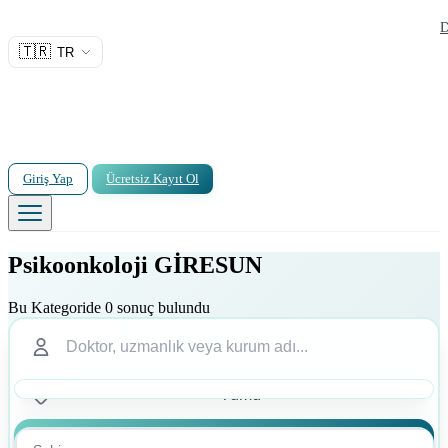
D
🇹🇷
TR
Giriş Yap
Ücretsiz Kayıt Ol
Psikoonkoloji GİRESUN
Bu Kategoride 0 sonuç bulundu
Ara
Ara