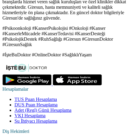
branşlarda hizmet veren sağlık kuruluşları ve özel klinikler dikkat
çekmektedir. Giresun, hasta memnuniyeti ve kaliteli sağlık
hizmetleriyle ön plana çıkmaktadır. En güncel doktor bilgileriyle
Giresun'de sağlığınız güvende.
#Psikoonkoloji #KanserPsikolojisi #Onkoloji #Kanser
#KanserleMücadele #KanserTedavisi #KanserDesteği
#PsikolojikDestek #RuhSağlığı #Giresun #GiresunDoktor
#GiresunSağlık
#İşteBuDoktor #OnlineDoktor #SağlıklıYaşam
Hesaplamalar
TUS Puan Hesaplama
DUS Puan Hesaplama
Adet (Regl) Günü Hesaplama
VKI Hesaplama
Su İhtiyacı Hesaplama
Diş Hekimleri