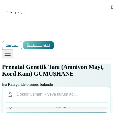
D
🇹🇷
TR
Giriş Yap
Ücretsiz Kayıt Ol
Prenatal Genetik Tanı (Amniyon Mayi,
Kord Kanı) GÜMÜŞHANE
Bu Kategoride 0 sonuç bulundu