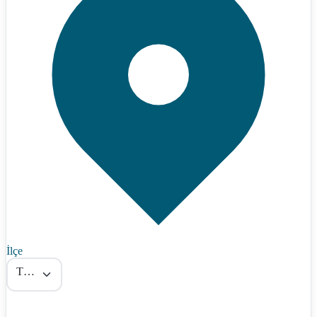
İlçe
Tümü