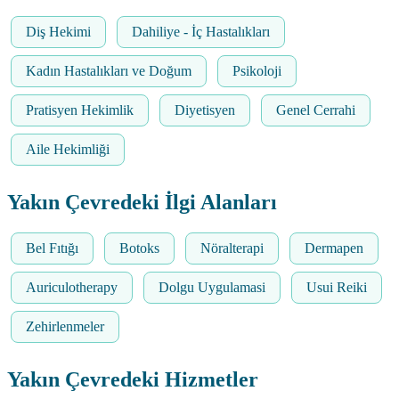
Diş Hekimi
Dahiliye - İç Hastalıkları
Kadın Hastalıkları ve Doğum
Psikoloji
Pratisyen Hekimlik
Diyetisyen
Genel Cerrahi
Aile Hekimliği
Yakın Çevredeki İlgi Alanları
Bel Fıtığı
Botoks
Nöralterapi
Dermapen
Auriculotherapy
Dolgu Uygulamasi
Usui Reiki
Zehirlenmeler
Yakın Çevredeki Hizmetler