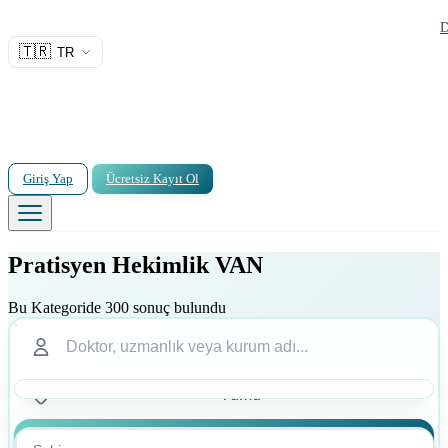
D
🇹🇷
TR
Giriş Yap
Ücretsiz Kayıt Ol
Pratisyen Hekimlik VAN
Bu Kategoride 300 sonuç bulundu
Ara
Ara