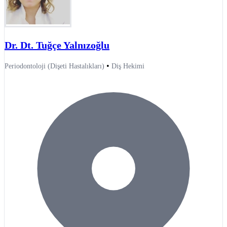
Dr. Dt. Tuğçe Yalnızoğlu
•
Periodontoloji (Dişeti Hastalıkları)
Diş Hekimi