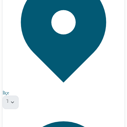
İlçe
Tümü