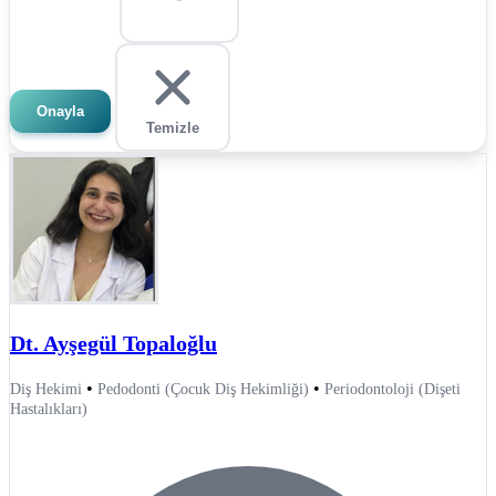
Onayla
Temizle
Dt. Ayşegül Topaloğlu
•
•
Diş Hekimi
Pedodonti (Çocuk Diş Hekimliği)
Periodontoloji (Dişeti
Hastalıkları)