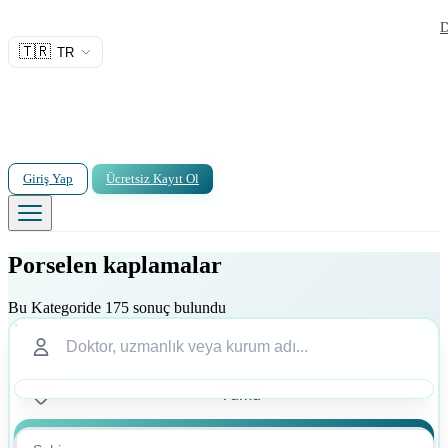
D
🇹🇷
TR
Giriş Yap
Ücretsiz Kayıt Ol
Porselen kaplamalar
Bu Kategoride 175 sonuç bulundu
Ara
Ara