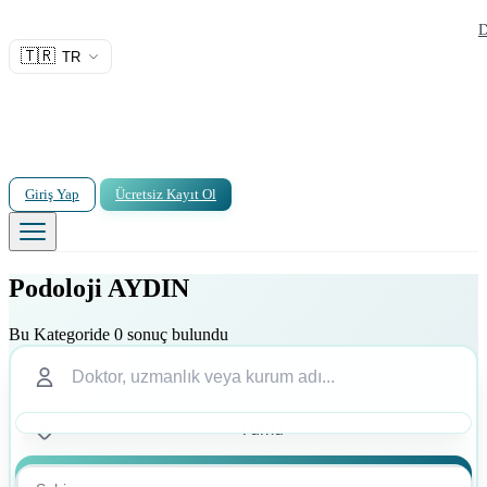
D
🇹🇷
TR
Giriş Yap
Ücretsiz Kayıt Ol
Podoloji AYDIN
Bu Kategoride 0 sonuç bulundu
Ara
Ara