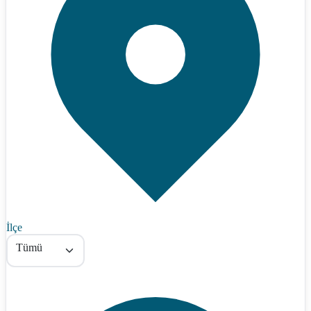
İlçe
Tümü