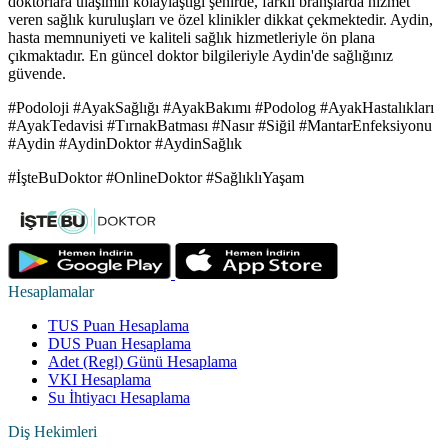
doktorlara ulaşımın kolaylaştığı şehirde, farklı branşlarda hizmet
veren sağlık kuruluşları ve özel klinikler dikkat çekmektedir. Aydin,
hasta memnuniyeti ve kaliteli sağlık hizmetleriyle ön plana
çıkmaktadır. En güncel doktor bilgileriyle Aydin'de sağlığınız
güvende.
#Podoloji #AyakSağlığı #AyakBakımı #Podolog #AyakHastalıkları
#AyakTedavisi #TırnakBatması #Nasır #Siğil #MantarEnfeksiyonu
#Aydin #AydinDoktor #AydinSağlık
#İşteBuDoktor #OnlineDoktor #SağlıklıYaşam
Hesaplamalar
TUS Puan Hesaplama
DUS Puan Hesaplama
Adet (Regl) Günü Hesaplama
VKI Hesaplama
Su İhtiyacı Hesaplama
Diş Hekimleri