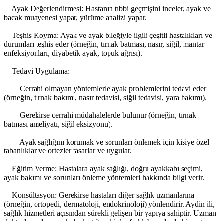
Ayak Değerlendirmesi: Hastanın tıbbi geçmişini inceler, ayak ve
bacak muayenesi yapar, yürüme analizi yapar.
Teşhis Koyma: Ayak ve ayak bileğiyle ilgili çeşitli hastalıkları ve
durumları teşhis eder (örneğin, tırnak batması, nasır, siğil, mantar
enfeksiyonları, diyabetik ayak, topuk ağrısı).
Tedavi Uygulama:
Cerrahi olmayan yöntemlerle ayak problemlerini tedavi eder
(örneğin, tırnak bakımı, nasır tedavisi, siğil tedavisi, yara bakımı).
Gerekirse cerrahi müdahalelerde bulunur (örneğin, tırnak
batması ameliyatı, siğil eksizyonu).
Ayak sağlığını korumak ve sorunları önlemek için kişiye özel
tabanlıklar ve ortezler tasarlar ve uygular.
Eğitim Verme: Hastalara ayak sağlığı, doğru ayakkabı seçimi,
ayak bakımı ve sorunları önleme yöntemleri hakkında bilgi verir.
Konsültasyon: Gerekirse hastaları diğer sağlık uzmanlarına
(örneğin, ortopedi, dermatoloji, endokrinoloji) yönlendirir. Aydin ili,
sağlık hizmetleri açısından sürekli gelişen bir yapıya sahiptir. Uzman