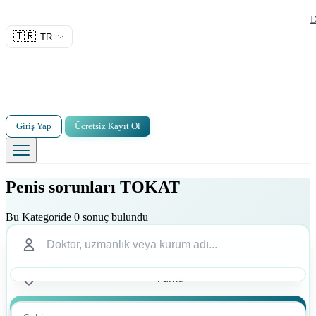
D
🇹🇷
TR
Giriş Yap
Ücretsiz Kayıt Ol
Penis sorunları TOKAT
Bu Kategoride 0 sonuç bulundu
Ara
Ara