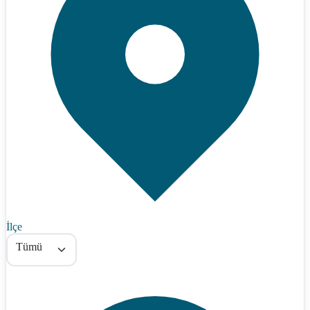
İlçe
Tümü