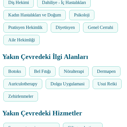
Diş Hekimi
Dahiliye - İç Hastalıkları
Kadın Hastalıkları ve Doğum
Psikoloji
Pratisyen Hekimlik
Diyetisyen
Genel Cerrahi
Aile Hekimliği
Yakın Çevredeki İlgi Alanları
Botoks
Bel Fıtığı
Nöralterapi
Dermapen
Auriculotherapy
Dolgu Uygulamasi
Usui Reiki
Zehirlenmeler
Yakın Çevredeki Hizmetler