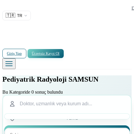
D
🇹🇷
TR
Giriş Yap
Ücretsiz Kayıt Ol
Pediyatrik Radyoloji SAMSUN
Bu Kategoride 0 sonuç bulundu
Ara
Ara