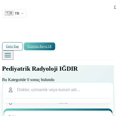
D
🇹🇷
TR
Giriş Yap
Ücretsiz Kayıt Ol
Pediyatrik Radyoloji IĞDIR
Bu Kategoride 0 sonuç bulundu
Ara
Ara