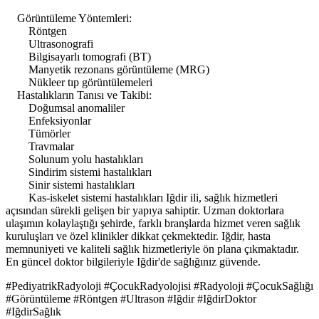
Görüntüleme Yöntemleri:
Röntgen
Ultrasonografi
Bilgisayarlı tomografi (BT)
Manyetik rezonans görüntüleme (MRG)
Nükleer tıp görüntülemeleri
Hastalıkların Tanısı ve Takibi:
Doğumsal anomaliler
Enfeksiyonlar
Tümörler
Travmalar
Solunum yolu hastalıkları
Sindirim sistemi hastalıkları
Sinir sistemi hastalıkları
Kas-iskelet sistemi hastalıkları Iğdir ili, sağlık hizmetleri
açısından sürekli gelişen bir yapıya sahiptir. Uzman doktorlara
ulaşımın kolaylaştığı şehirde, farklı branşlarda hizmet veren sağlık
kuruluşları ve özel klinikler dikkat çekmektedir. Iğdir, hasta
memnuniyeti ve kaliteli sağlık hizmetleriyle ön plana çıkmaktadır.
En güncel doktor bilgileriyle Iğdir'de sağlığınız güvende.
#PediyatrikRadyoloji #ÇocukRadyolojisi #Radyoloji #ÇocukSağlığı
#Görüntüleme #Röntgen #Ultrason #Iğdir #IğdirDoktor
#IğdirSağlık