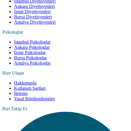
İstanbul Diyetisyenleri
Ankara Diyetisyenleri
İzmir Diyetisyenleri
Bursa Diyetisyenleri
Antalya Diyetisyenleri
Psikologlar
İstanbul Psikologlar
Ankara Psikologlar
İzmir Psikologlar
Bursa Psikologlar
Antalya Psikologlar
Bize Ulaşın
Hakkımızda
Kullanım Şartları
İletişim
Yasal Bilgilendirmeler
Bizi Takip Et