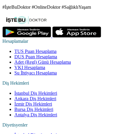
#İşteBuDoktor #OnlineDoktor #SağlıklıYaşam
Hesaplamalar
TUS Puan Hesaplama
DUS Puan Hesaplama
Adet (Regl) Günü Hesaplama
VKI Hesaplama
Su İhtiyacı Hesaplama
Diş Hekimleri
İstanbul Diş Hekimleri
Ankara Diş Hekimleri
İzmir Diş Hekimleri
Bursa Diş Hekimleri
Antalya Diş Hekimleri
Diyetisyenler