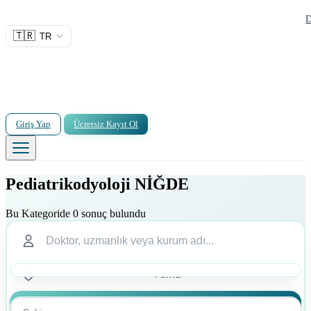
D
🇹🇷
TR
Giriş Yap
Ücretsiz Kayıt Ol
Pediatrikodyoloji NİĞDE
Bu Kategoride 0 sonuç bulundu
Ara
Ara