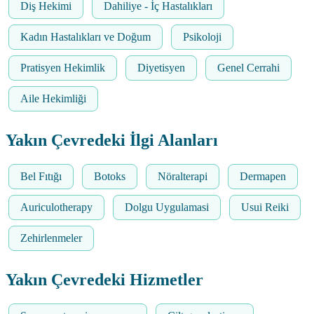
Diş Hekimi
Dahiliye - İç Hastalıkları
Kadın Hastalıkları ve Doğum
Psikoloji
Pratisyen Hekimlik
Diyetisyen
Genel Cerrahi
Aile Hekimliği
Yakın Çevredeki İlgi Alanları
Bel Fıtığı
Botoks
Nöralterapi
Dermapen
Auriculotherapy
Dolgu Uygulamasi
Usui Reiki
Zehirlenmeler
Yakın Çevredeki Hizmetler