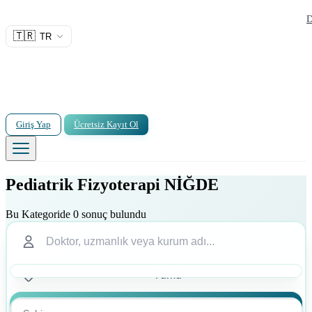
D
🇹🇷
TR
Giriş Yap
Ücretsiz Kayıt Ol
Pediatrik Fizyoterapi NİĞDE
Bu Kategoride 0 sonuç bulundu
Ara
Ara