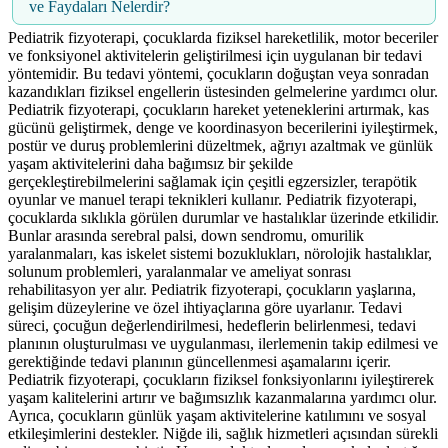
ve Faydaları Nelerdir?
Pediatrik fizyoterapi, çocuklarda fiziksel hareketlilik, motor beceriler
ve fonksiyonel aktivitelerin geliştirilmesi için uygulanan bir tedavi
yöntemidir. Bu tedavi yöntemi, çocukların doğuştan veya sonradan
kazandıkları fiziksel engellerin üstesinden gelmelerine yardımcı olur.
Pediatrik fizyoterapi, çocukların hareket yeteneklerini artırmak, kas
gücünü geliştirmek, denge ve koordinasyon becerilerini iyileştirmek,
postür ve duruş problemlerini düzeltmek, ağrıyı azaltmak ve günlük
yaşam aktivitelerini daha bağımsız bir şekilde
gerçekleştirebilmelerini sağlamak için çeşitli egzersizler, terapötik
oyunlar ve manuel terapi teknikleri kullanır. Pediatrik fizyoterapi,
çocuklarda sıklıkla görülen durumlar ve hastalıklar üzerinde etkilidir.
Bunlar arasında serebral palsi, down sendromu, omurilik
yaralanmaları, kas iskelet sistemi bozuklukları, nörolojik hastalıklar,
solunum problemleri, yaralanmalar ve ameliyat sonrası
rehabilitasyon yer alır. Pediatrik fizyoterapi, çocukların yaşlarına,
gelişim düzeylerine ve özel ihtiyaçlarına göre uyarlanır. Tedavi
süreci, çocuğun değerlendirilmesi, hedeflerin belirlenmesi, tedavi
planının oluşturulması ve uygulanması, ilerlemenin takip edilmesi ve
gerektiğinde tedavi planının güncellenmesi aşamalarını içerir.
Pediatrik fizyoterapi, çocukların fiziksel fonksiyonlarını iyileştirerek
yaşam kalitelerini artırır ve bağımsızlık kazanmalarına yardımcı olur.
Ayrıca, çocukların günlük yaşam aktivitelerine katılımını ve sosyal
etkileşimlerini destekler. Niğde ili, sağlık hizmetleri açısından sürekli