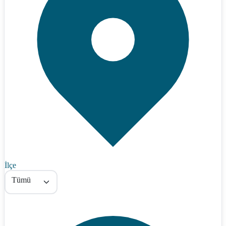
İlçe
Tümü