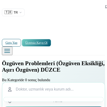
D
🇹🇷
TR
Giriş Yap
Ücretsiz Kayıt Ol
Özgüven Problemleri (Özgüven Eksikliği,
Aşırı Özgüven) DÜZCE
Bu Kategoride 0 sonuç bulundu