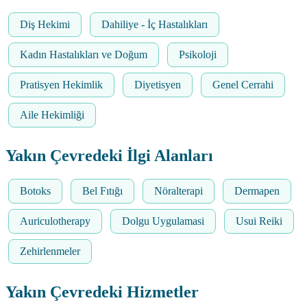
Diş Hekimi
Dahiliye - İç Hastalıkları
Kadın Hastalıkları ve Doğum
Psikoloji
Pratisyen Hekimlik
Diyetisyen
Genel Cerrahi
Aile Hekimliği
Yakın Çevredeki İlgi Alanları
Botoks
Bel Fıtığı
Nöralterapi
Dermapen
Auriculotherapy
Dolgu Uygulamasi
Usui Reiki
Zehirlenmeler
Yakın Çevredeki Hizmetler