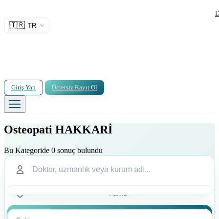
D
🇹🇷
TR
Giriş Yap
Ücretsiz Kayıt Ol
Osteopati HAKKARİ
Bu Kategoride 0 sonuç bulundu
Ara
Ara