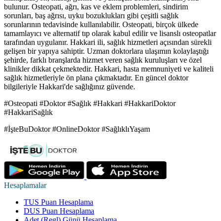
bulunur. Osteopati, ağrı, kas ve eklem problemleri, sindirim
sorunları, baş ağrısı, uyku bozuklukları gibi çeşitli sağlık
sorunlarının tedavisinde kullanılabilir. Osteopati, birçok ülkede
tamamlayıcı ve alternatif tıp olarak kabul edilir ve lisanslı osteopatlar
tarafından uygulanır. Hakkari ili, sağlık hizmetleri açısından sürekli
gelişen bir yapıya sahiptir. Uzman doktorlara ulaşımın kolaylaştığı
şehirde, farklı branşlarda hizmet veren sağlık kuruluşları ve özel
klinikler dikkat çekmektedir. Hakkari, hasta memnuniyeti ve kaliteli
sağlık hizmetleriyle ön plana çıkmaktadır. En güncel doktor
bilgileriyle Hakkari'de sağlığınız güvende.
#Osteopati #Doktor #Sağlık #Hakkari #HakkariDoktor
#HakkariSağlık
#İşteBuDoktor #OnlineDoktor #SağlıklıYaşam
Hesaplamalar
TUS Puan Hesaplama
DUS Puan Hesaplama
Adet (Regl) Günü Hesaplama