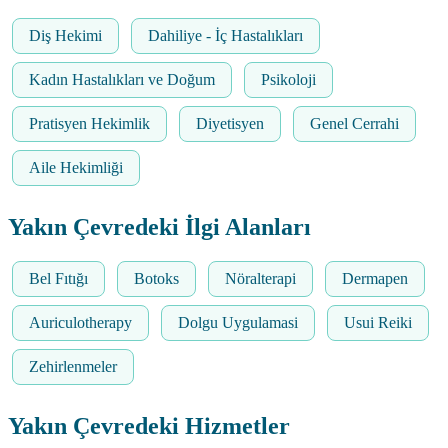
Diş Hekimi
Dahiliye - İç Hastalıkları
Kadın Hastalıkları ve Doğum
Psikoloji
Pratisyen Hekimlik
Diyetisyen
Genel Cerrahi
Aile Hekimliği
Yakın Çevredeki İlgi Alanları
Bel Fıtığı
Botoks
Nöralterapi
Dermapen
Auriculotherapy
Dolgu Uygulamasi
Usui Reiki
Zehirlenmeler
Yakın Çevredeki Hizmetler