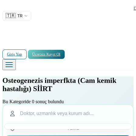
D
🇹🇷
TR
Giriş Yap
Ücretsiz Kayıt Ol
Osteogenezis imperfkta (Cam kemik
hastalığı) SİİRT
Bu Kategoride 0 sonuç bulundu