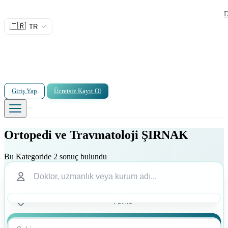
D
🇹🇷
TR
Giriş Yap
Ücretsiz Kayıt Ol
Ortopedi ve Travmatoloji ŞIRNAK
Bu Kategoride 2 sonuç bulundu
Ara
Ara