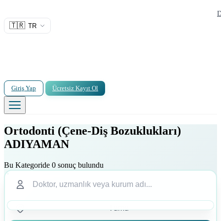
D
🇹🇷
TR
Giriş Yap
Ücretsiz Kayıt Ol
Ortodonti (Çene-Diş Bozuklukları)
ADIYAMAN
Bu Kategoride 0 sonuç bulundu