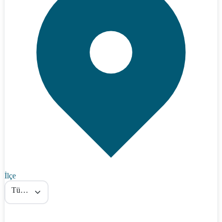
İlçe
Tümü