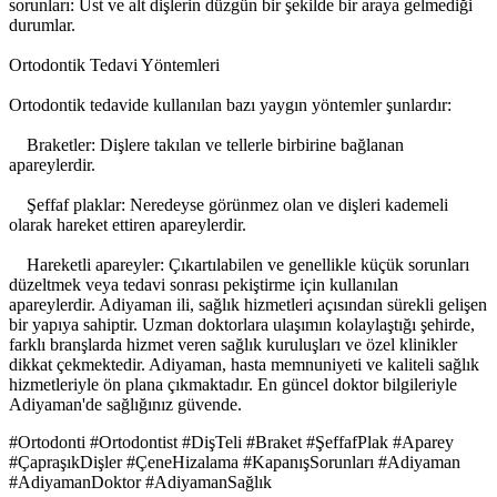
sorunları: Üst ve alt dişlerin düzgün bir şekilde bir araya gelmediği
durumlar.
Ortodontik Tedavi Yöntemleri
Ortodontik tedavide kullanılan bazı yaygın yöntemler şunlardır:
Braketler: Dişlere takılan ve tellerle birbirine bağlanan
apareylerdir.
Şeffaf plaklar: Neredeyse görünmez olan ve dişleri kademeli
olarak hareket ettiren apareylerdir.
Hareketli apareyler: Çıkartılabilen ve genellikle küçük sorunları
düzeltmek veya tedavi sonrası pekiştirme için kullanılan
apareylerdir. Adiyaman ili, sağlık hizmetleri açısından sürekli gelişen
bir yapıya sahiptir. Uzman doktorlara ulaşımın kolaylaştığı şehirde,
farklı branşlarda hizmet veren sağlık kuruluşları ve özel klinikler
dikkat çekmektedir. Adiyaman, hasta memnuniyeti ve kaliteli sağlık
hizmetleriyle ön plana çıkmaktadır. En güncel doktor bilgileriyle
Adiyaman'de sağlığınız güvende.
#Ortodonti #Ortodontist #DişTeli #Braket #ŞeffafPlak #Aparey
#ÇapraşıkDişler #ÇeneHizalama #KapanışSorunları #Adiyaman
#AdiyamanDoktor #AdiyamanSağlık