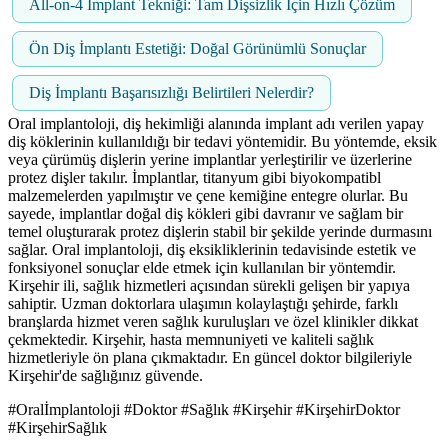
All-on-4 İmplant Tekniği: Tam Dişsizlik İçin Hızlı Çözüm
Ön Diş İmplantı Estetiği: Doğal Görünümlü Sonuçlar
Diş İmplantı Başarısızlığı Belirtileri Nelerdir?
Oral implantoloji, diş hekimliği alanında implant adı verilen yapay
diş köklerinin kullanıldığı bir tedavi yöntemidir. Bu yöntemde, eksik
veya çürümüş dişlerin yerine implantlar yerleştirilir ve üzerlerine
protez dişler takılır. İmplantlar, titanyum gibi biyokompatibl
malzemelerden yapılmıştır ve çene kemiğine entegre olurlar. Bu
sayede, implantlar doğal diş kökleri gibi davranır ve sağlam bir
temel oluşturarak protez dişlerin stabil bir şekilde yerinde durmasını
sağlar. Oral implantoloji, diş eksikliklerinin tedavisinde estetik ve
fonksiyonel sonuçlar elde etmek için kullanılan bir yöntemdir.
Kirşehir ili, sağlık hizmetleri açısından sürekli gelişen bir yapıya
sahiptir. Uzman doktorlara ulaşımın kolaylaştığı şehirde, farklı
branşlarda hizmet veren sağlık kuruluşları ve özel klinikler dikkat
çekmektedir. Kirşehir, hasta memnuniyeti ve kaliteli sağlık
hizmetleriyle ön plana çıkmaktadır. En güncel doktor bilgileriyle
Kirşehir'de sağlığınız güvende.
#Oralİmplantoloji #Doktor #Sağlık #Kirşehir #KirşehirDoktor
#KirşehirSağlık