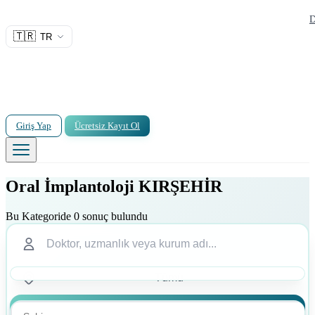
D
🇹🇷
TR
Giriş Yap
Ücretsiz Kayıt Ol
Oral İmplantoloji KIRŞEHİR
Bu Kategoride 0 sonuç bulundu
Ara
Ara