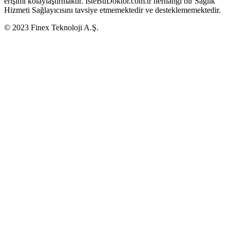
erişimi kolaylaştırmaktır. İsteBuDoktor.com.tr herhangi bir Sağlık
Hizmeti Sağlayıcısını tavsiye etmemektedir ve desteklememektedir.
© 2023 Finex Teknoloji A.Ş.