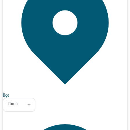
İlçe
Tümü