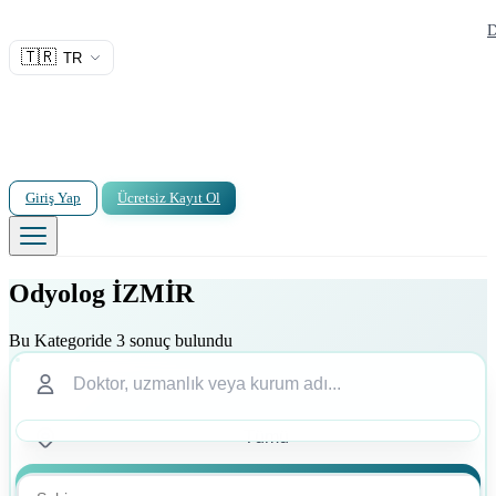
D
🇹🇷
TR
Giriş Yap
Ücretsiz Kayıt Ol
Odyolog İZMİR
Bu Kategoride 3 sonuç bulundu
Ara
Ara