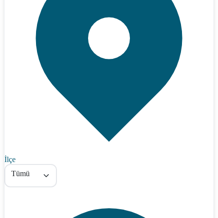
İlçe
Tümü