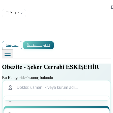
D
🇹🇷
TR
Giriş Yap
Ücretsiz Kayıt Ol
Obezite - Şeker Cerrahi ESKİŞEHİR
Bu Kategoride 0 sonuç bulundu
Ara
Ara