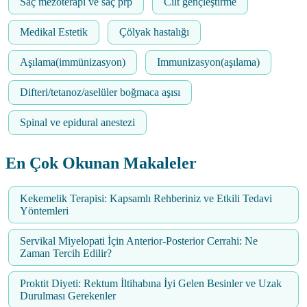
Saç mezoterapi ve saç prp
Cilt gençleştirme
Medikal Estetik
Çölyak hastalığı
Aşılama(immünizasyon)
Immunizasyon(aşılama)
Difteri/tetanoz/aselüler boğmaca aşısı
Spinal ve epidural anestezi
En Çok Okunan Makaleler
Kekemelik Terapisi: Kapsamlı Rehberiniz ve Etkili Tedavi
Yöntemleri
Servikal Miyelopati İçin Anterior-Posterior Cerrahi: Ne
Zaman Tercih Edilir?
Proktit Diyeti: Rektum İltihabına İyi Gelen Besinler ve Uzak
Durulması Gerekenler