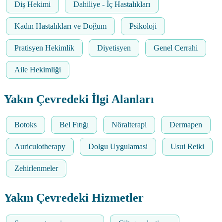
Diş Hekimi
Dahiliye - İç Hastalıkları
Kadın Hastalıkları ve Doğum
Psikoloji
Pratisyen Hekimlik
Diyetisyen
Genel Cerrahi
Aile Hekimliği
Yakın Çevredeki İlgi Alanları
Botoks
Bel Fıtığı
Nöralterapi
Dermapen
Auriculotherapy
Dolgu Uygulamasi
Usui Reiki
Zehirlenmeler
Yakın Çevredeki Hizmetler