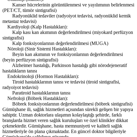
Kanser hücrelerinin görüntülenmesi ve yayılımının belirlenmesi
(PET/CT, tümör sintigrafisi)
Radyonüklid tedaviler (radyoiyot tedavisi, radyonüklid kemik
metastaz tedavisi)
Kardiyoloji (Kalp Hastalıkları):
Kalp kası kan akımının değerlendirilmesi (miyokard perfüzyon
sintigrafisi)
Kalp fonksiyonlarının değerlendirilmesi (MUGA)
Nöroloji (Sinir Sistemi Hastalıkları):
Beyin kan akımının ve fonksiyonlarının değerlendirilmesi
(beyin perfüzyon sintigrafisi)
Alzheimer hastalığı, Parkinson hastalığı gibi nörodejeneratif
hastalıkların tanısı
Endokrinoloji (Hormon Hastalıkları):
Tiroid hastalıklarının tanısı ve tedavisi (tiroid sintigrafisi,
radyoiyot tedavisi)
Paratiroid hastalıklarının tanısı
Nefroloji (Böbrek Hastalıkları):
Böbrek fonksiyonlarının değerlendirilmesi (böbrek sintigrafisi)
Gümüşhane ili, sağlık hizmetleri açısından sürekli gelişen bir yapıya
sahiptir. Uzman doktorlara ulaşımın kolaylaştığı şehirde, farklı
branşlarda hizmet veren sağlık kuruluşları ve özel klinikler dikkat
çekmektedir. Gümüşhane, hasta memnuniyeti ve kaliteli sağlık
hizmetleriyle ön plana çıkmaktadır. En güncel doktor bilgileriyle
Gümüşhane'de sağlığınız güvende.