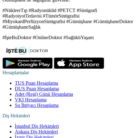
#NükleerTıp #Radyonüklid #PETCT #Sintigrafi
#RadyoiyotTedavisi #TümörSintigrafisi
#MiyokardPerfüzyonSintigrafisi #Gümüşhane #GümüşhaneDoktor
#GümüşhaneSağlık
#İşteBuDoktor #OnlineDoktor #SağlıklıYaşam
Hesaplamalar
TUS Puan Hesaplama
DUS Puan Hesaplama
Adet (Regl) Günü Hesaplama
VKI Hesaplama
Su İhtiyacı Hesaplama
Diş Hekimleri
İstanbul Diş Hekimleri
Ankara Diş Hekimleri
İzmir Diş Hekimleri