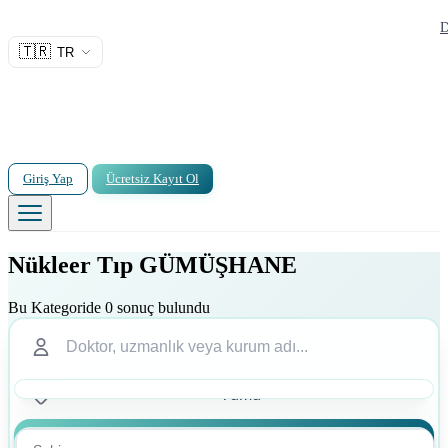
D
🇹🇷
TR
Giriş Yap
Ücretsiz Kayıt Ol
Nükleer Tıp GÜMÜŞHANE
Bu Kategoride 0 sonuç bulundu
Ara
Ara