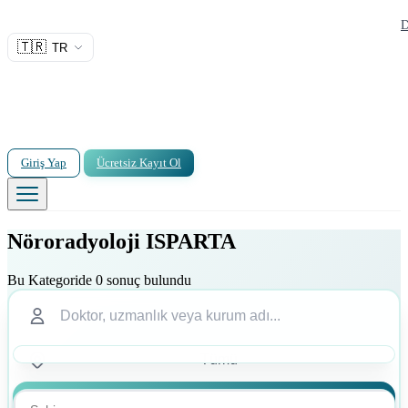
D
🇹🇷
TR
Giriş Yap
Ücretsiz Kayıt Ol
Nöroradyoloji ISPARTA
Bu Kategoride 0 sonuç bulundu
Ara
Ara