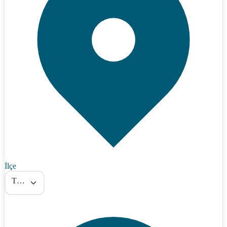
İlçe
Tümü