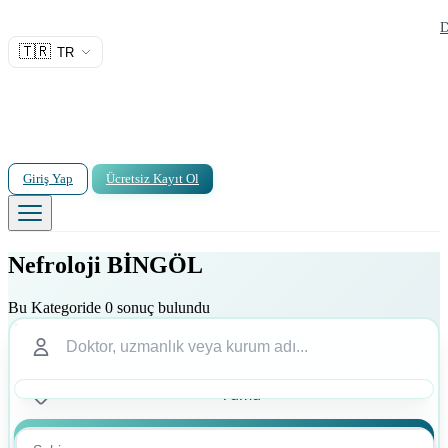
D
🇹🇷
TR
Giriş Yap
Ücretsiz Kayıt Ol
Nefroloji BİNGÖL
Bu Kategoride 0 sonuç bulundu
Ara
Ara