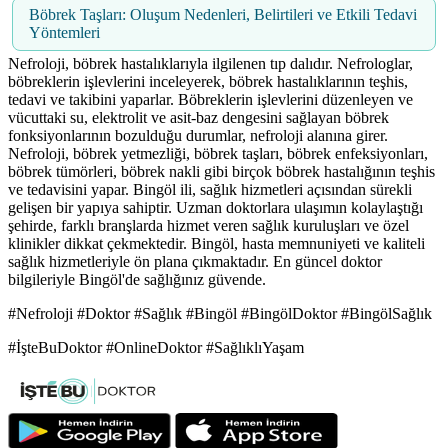
Böbrek Taşları: Oluşum Nedenleri, Belirtileri ve Etkili Tedavi
Yöntemleri
Nefroloji, böbrek hastalıklarıyla ilgilenen tıp dalıdır. Nefrologlar,
böbreklerin işlevlerini inceleyerek, böbrek hastalıklarının teşhis,
tedavi ve takibini yaparlar. Böbreklerin işlevlerini düzenleyen ve
vücuttaki su, elektrolit ve asit-baz dengesini sağlayan böbrek
fonksiyonlarının bozulduğu durumlar, nefroloji alanına girer.
Nefroloji, böbrek yetmezliği, böbrek taşları, böbrek enfeksiyonları,
böbrek tümörleri, böbrek nakli gibi birçok böbrek hastalığının teşhis
ve tedavisini yapar. Bingöl ili, sağlık hizmetleri açısından sürekli
gelişen bir yapıya sahiptir. Uzman doktorlara ulaşımın kolaylaştığı
şehirde, farklı branşlarda hizmet veren sağlık kuruluşları ve özel
klinikler dikkat çekmektedir. Bingöl, hasta memnuniyeti ve kaliteli
sağlık hizmetleriyle ön plana çıkmaktadır. En güncel doktor
bilgileriyle Bingöl'de sağlığınız güvende.
#Nefroloji #Doktor #Sağlık #Bingöl #BingölDoktor #BingölSağlık
#İşteBuDoktor #OnlineDoktor #SağlıklıYaşam