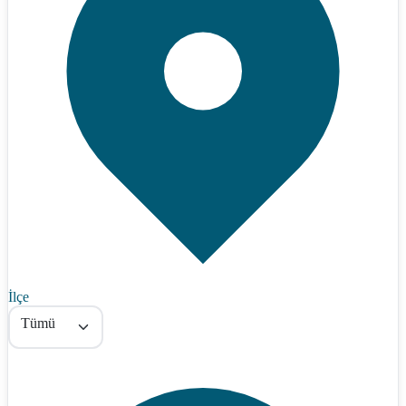
İlçe
Tümü