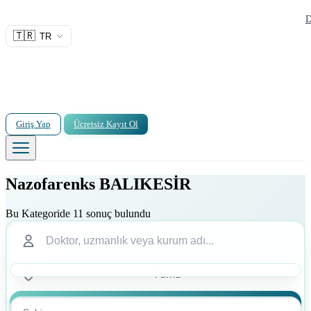
D
🇹🇷
TR
Giriş Yap
Ücretsiz Kayıt Ol
Nazofarenks BALIKESİR
Bu Kategoride 11 sonuç bulundu
Ara
Ara