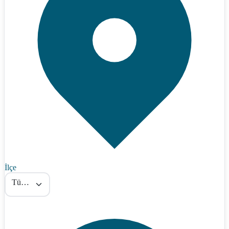
İlçe
Tümü