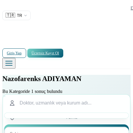
D
🇹🇷
TR
Giriş Yap
Ücretsiz Kayıt Ol
Nazofarenks ADIYAMAN
Bu Kategoride 1 sonuç bulundu
Ara
Ara