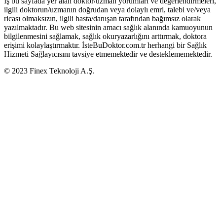
İş bu sayfada yer alan doktor/uzman yorumları ve değerlendirmeleri,
ilgili doktorun/uzmanın doğrudan veya dolaylı emri, talebi ve/veya
ricası olmaksızın, ilgili hasta/danışan tarafından bağımsız olarak
yazılmaktadır. Bu web sitesinin amacı sağlık alanında kamuoyunun
bilgilenmesini sağlamak, sağlık okuryazarlığını arttırmak, doktora
erişimi kolaylaştırmaktır. İsteBuDoktor.com.tr herhangi bir Sağlık
Hizmeti Sağlayıcısını tavsiye etmemektedir ve desteklememektedir.
© 2023 Finex Teknoloji A.Ş.