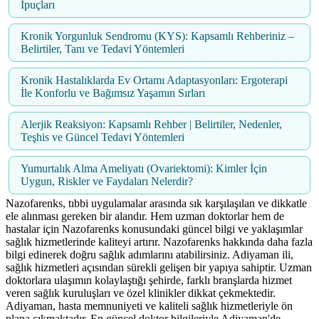
İpuçları
Kronik Yorgunluk Sendromu (KYS): Kapsamlı Rehberiniz –
Belirtiler, Tanı ve Tedavi Yöntemleri
Kronik Hastalıklarda Ev Ortamı Adaptasyonları: Ergoterapi
İle Konforlu ve Bağımsız Yaşamın Sırları
Alerjik Reaksiyon: Kapsamlı Rehber | Belirtiler, Nedenler,
Teşhis ve Güncel Tedavi Yöntemleri
Yumurtalık Alma Ameliyatı (Ovariektomi): Kimler İçin
Uygun, Riskler ve Faydaları Nelerdir?
Nazofarenks, tıbbi uygulamalar arasında sık karşılaşılan ve dikkatle
ele alınması gereken bir alandır. Hem uzman doktorlar hem de
hastalar için Nazofarenks konusundaki güncel bilgi ve yaklaşımlar
sağlık hizmetlerinde kaliteyi artırır. Nazofarenks hakkında daha fazla
bilgi edinerek doğru sağlık adımlarını atabilirsiniz. Adiyaman ili,
sağlık hizmetleri açısından sürekli gelişen bir yapıya sahiptir. Uzman
doktorlara ulaşımın kolaylaştığı şehirde, farklı branşlarda hizmet
veren sağlık kuruluşları ve özel klinikler dikkat çekmektedir.
Adiyaman, hasta memnuniyeti ve kaliteli sağlık hizmetleriyle ön
plana çıkmaktadır. En güncel doktor bilgileriyle Adiyaman'de