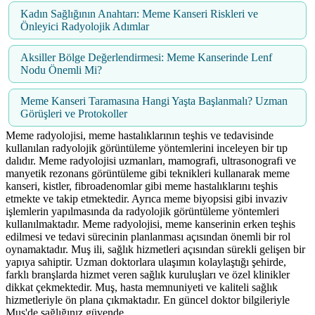
Kadın Sağlığının Anahtarı: Meme Kanseri Riskleri ve
Önleyici Radyolojik Adımlar
Aksiller Bölge Değerlendirmesi: Meme Kanserinde Lenf
Nodu Önemli Mi?
Meme Kanseri Taramasına Hangi Yaşta Başlanmalı? Uzman
Görüşleri ve Protokoller
Meme radyolojisi, meme hastalıklarının teşhis ve tedavisinde
kullanılan radyolojik görüntüleme yöntemlerini inceleyen bir tıp
dalıdır. Meme radyolojisi uzmanları, mamografi, ultrasonografi ve
manyetik rezonans görüntüleme gibi teknikleri kullanarak meme
kanseri, kistler, fibroadenomlar gibi meme hastalıklarını teşhis
etmekte ve takip etmektedir. Ayrıca meme biyopsisi gibi invaziv
işlemlerin yapılmasında da radyolojik görüntüleme yöntemleri
kullanılmaktadır. Meme radyolojisi, meme kanserinin erken teşhis
edilmesi ve tedavi sürecinin planlanması açısından önemli bir rol
oynamaktadır. Muş ili, sağlık hizmetleri açısından sürekli gelişen bir
yapıya sahiptir. Uzman doktorlara ulaşımın kolaylaştığı şehirde,
farklı branşlarda hizmet veren sağlık kuruluşları ve özel klinikler
dikkat çekmektedir. Muş, hasta memnuniyeti ve kaliteli sağlık
hizmetleriyle ön plana çıkmaktadır. En güncel doktor bilgileriyle
Muş'de sağlığınız güvende.