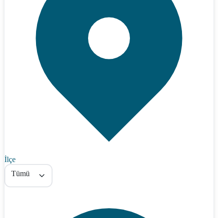
İlçe
Tümü