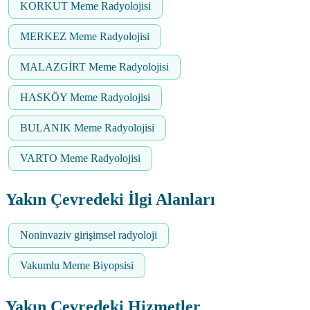
KORKUT Meme Radyolojisi
MERKEZ Meme Radyolojisi
MALAZGİRT Meme Radyolojisi
HASKÖY Meme Radyolojisi
BULANIK Meme Radyolojisi
VARTO Meme Radyolojisi
Yakın Çevredeki İlgi Alanları
Noninvaziv girişimsel radyoloji
Vakumlu Meme Biyopsisi
Yakın Çevredeki Hizmetler