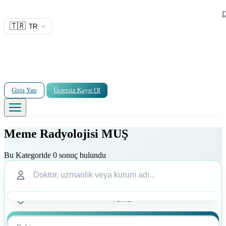
D
🇹🇷
TR
Giriş Yap
Ücretsiz Kayıt Ol
Meme Radyolojisi MUŞ
Bu Kategoride 0 sonuç bulundu
Ara
Ara