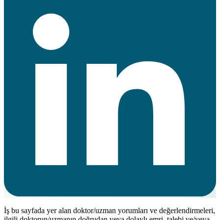
İş bu sayfada yer alan doktor/uzman yorumları ve değerlendirmeleri,
ilgili doktorun/uzmanın doğrudan veya dolaylı emri, talebi ve/veya