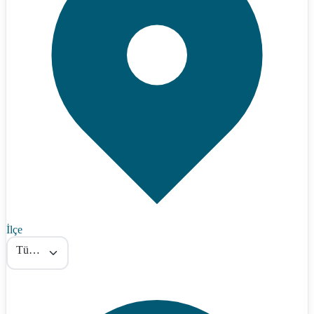
İlçe
Tümü