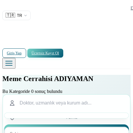
D
🇹🇷
TR
Giriş Yap
Ücretsiz Kayıt Ol
Meme Cerrahisi ADIYAMAN
Bu Kategoride 0 sonuç bulundu
Ara
Ara